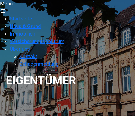
Menü
Startseite
Haus & Grund
Immobilien
Versicherungsspektrum
Über uns
Kontakt
Schadenmeldung
EIGENTÜMER