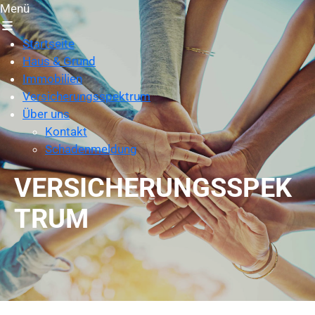
Menü
Startseite
Haus & Grund
Immobilien
Versicherungsspektrum
Über uns
Kontakt
Schadenmeldung
VERSICHERUNGSSPEK
TRUM