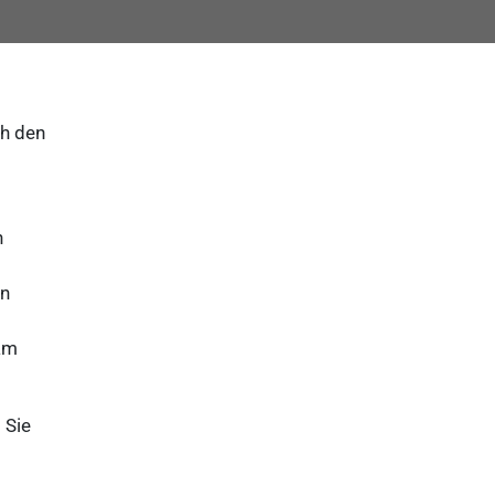
ch den
n
en
 am
 Sie