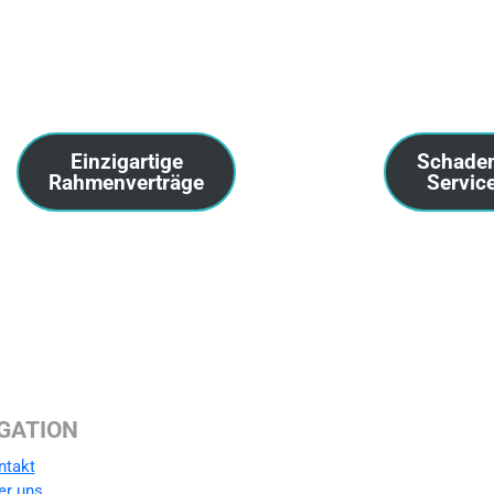
Einzigartige
Schade
Rahmenverträge
Servic
GATION
ntakt
er uns