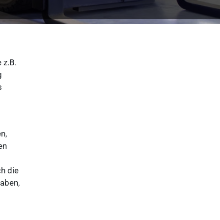
 z.B.
g
s
n,
en
h die
haben,